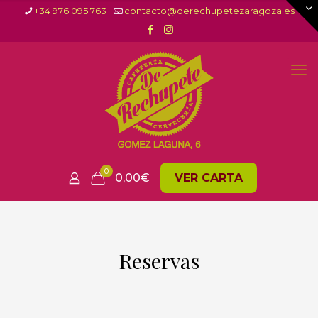
+34 976 095 763
contacto@derechupetezaragoza.es
0
0,00
€
VER CARTA
Reservas