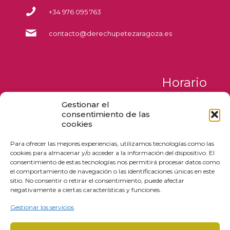
+34 976 095 763
contacto@derechupetezaragoza.es
Horario
Gestionar el
Lunes a Jueves
consentimiento de las
de 09:00 a 17:00
cookies
Viernes y Sábados
de 09:00 a 18:00
Para ofrecer las mejores experiencias, utilizamos tecnologías como las
cookies para almacenar y/o acceder a la información del dispositivo. El
Domingos
consentimiento de estas tecnologías nos permitirá procesar datos como
de 12:00 a 17:00
el comportamiento de navegación o las identificaciones únicas en este
sitio. No consentir o retirar el consentimiento, puede afectar
negativamente a ciertas características y funciones.
Gestionar los servicios