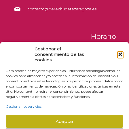
contacto@derechupetezaragoza.es
Horario
Gestionar el
Lunes a Jueves
consentimiento de las
de 09:00 a 17:00
cookies
Viernes y Sábados
de 09:00 a 18:00
Para ofrecer las mejores experiencias, utilizamos tecnologías como las
cookies para almacenar y/o acceder a la información del dispositivo. El
Domingos
consentimiento de estas tecnologías nos permitirá procesar datos como
de 12:00 a 17:00
el comportamiento de navegación o las identificaciones únicas en este
sitio. No consentir o retirar el consentimiento, puede afectar
negativamente a ciertas características y funciones.
Gestionar los servicios
Aceptar
© 2026 derechupetezaragoza.es | Todos los derechos