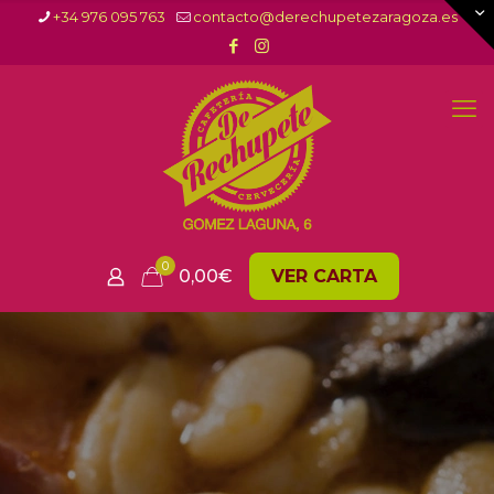
+34 976 095 763
contacto@derechupetezaragoza.es
0
0,00
€
VER CARTA