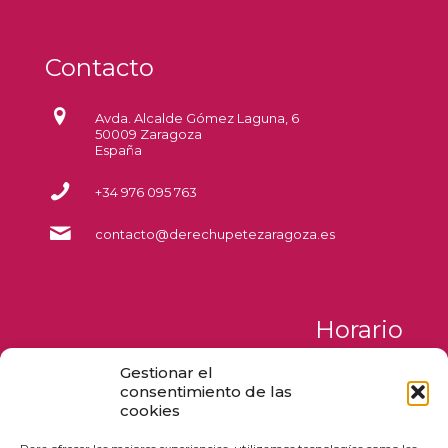
Contacto
Avda. Alcalde Gómez Laguna, 6
50009 Zaragoza
España
+34 976 095 763
contacto@derechupetezaragoza.es
Horario
Gestionar el
Lunes a Jueves
consentimiento de las
de 09:00 a 17:00
cookies
Viernes y Sábados