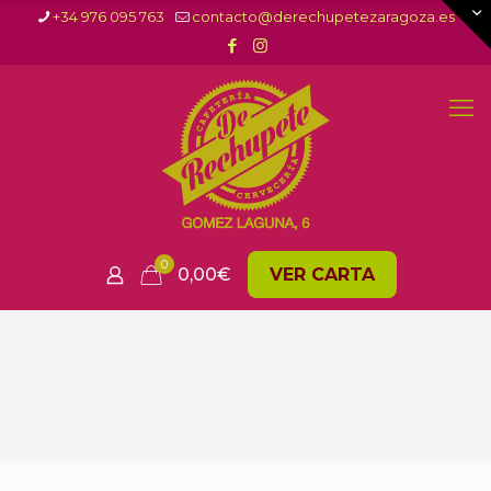
+34 976 095 763
contacto@derechupetezaragoza.es
0
0,00
€
VER CARTA