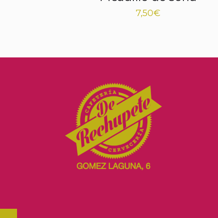
7,50
€