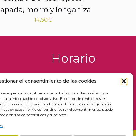
apada, morro y longaniza
14,50
€
Horario
Lunes a Jueves
estionar el consentimiento de las cookies
de 09:00 a 17:00
ores experiencias, utilizamos tecnologías como las cookies para
Viernes y Sábados
r a la información del dispositivo. El consentimiento de estas
de 09:00 a 18:00
rmitirá procesar datos como el comportamiento de navegación o
únicas en este sitio. No consentir o retirar el consentimiento, puede
Domingos
e a ciertas características y funciones.
de 12:00 a 17:00
os