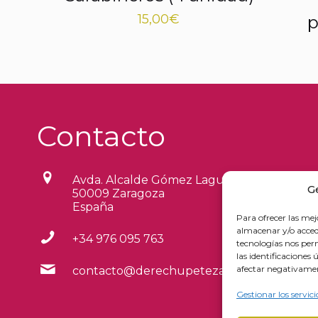
15,00
€
p
Contacto
Avda. Alcalde Gómez Laguna, 6
G
50009 Zaragoza
España
Para ofrecer las mej
almacenar y/o accede
+34 976 095 763
tecnologías nos pe
las identificaciones 
afectar negativament
contacto@derechupetezaragoza.es
Gestionar los servici