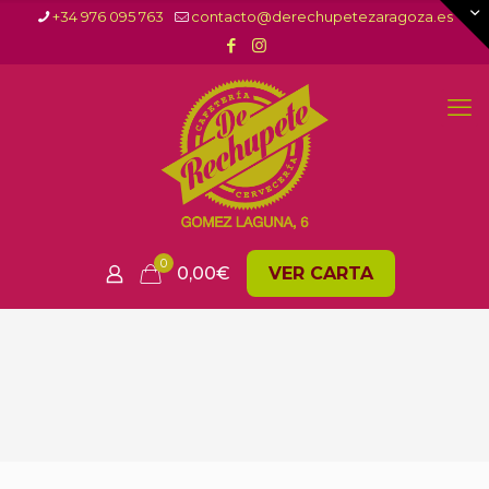
+34 976 095 763
contacto@derechupetezaragoza.es
0
0,00
€
VER CARTA