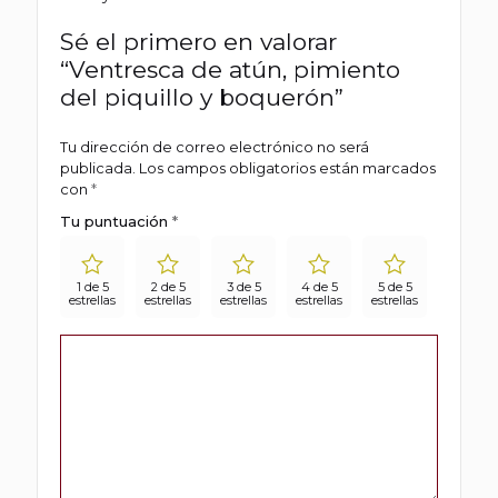
Sé el primero en valorar
“Ventresca de atún, pimiento
del piquillo y boquerón”
Tu dirección de correo electrónico no será
publicada.
Los campos obligatorios están marcados
con
*
Tu puntuación
*
1 de 5
2 de 5
3 de 5
4 de 5
5 de 5
estrellas
estrellas
estrellas
estrellas
estrellas