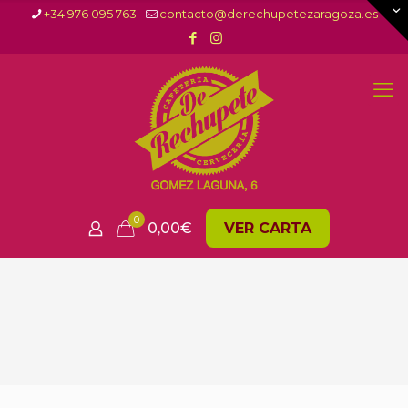
+34 976 095 763
contacto@derechupetezaragoza.es
0
0,00
€
VER CARTA