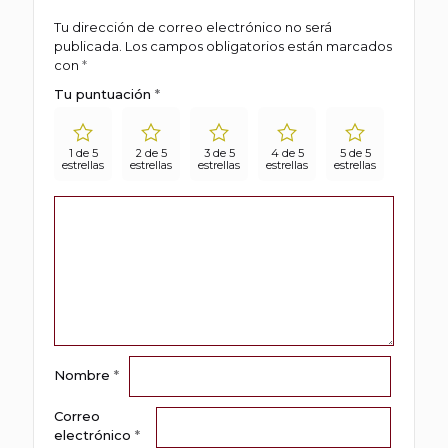
Tu dirección de correo electrónico no será
publicada.
Los campos obligatorios están marcados
con
*
Tu puntuación
*
1 de 5
2 de 5
3 de 5
4 de 5
5 de 5
estrellas
estrellas
estrellas
estrellas
estrellas
Nombre
*
Correo
electrónico
*