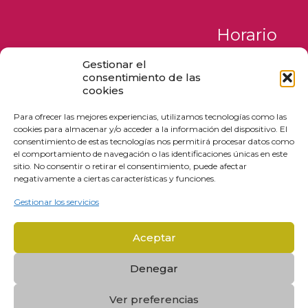
Horario
Gestionar el
Lunes a Jueves
consentimiento de las
de 09:00 a 17:00
cookies
Viernes y Sábados
Para ofrecer las mejores experiencias, utilizamos tecnologías como las
de 09:00 a 18:00
cookies para almacenar y/o acceder a la información del dispositivo. El
Domingos
consentimiento de estas tecnologías nos permitirá procesar datos como
de 12:00 a 17:00
el comportamiento de navegación o las identificaciones únicas en este
sitio. No consentir o retirar el consentimiento, puede afectar
negativamente a ciertas características y funciones.
Gestionar los servicios
Aceptar
© 2026 derechupetezaragoza.es | Todos los derechos
reservados
Denegar
Web diseñada por
Aragón Marketing
Ver preferencias