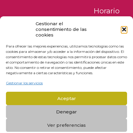
Horario
Gestionar el
Lunes a Jueves
consentimiento de las
de 09:00 a 17:00
cookies
Viernes y Sábados
Para ofrecer las mejores experiencias, utilizamos tecnologías como las
de 09:00 a 18:00
cookies para almacenar y/o acceder a la información del dispositivo. El
Domingos
consentimiento de estas tecnologías nos permitirá procesar datos como
de 12:00 a 17:00
el comportamiento de navegación o las identificaciones únicas en este
sitio. No consentir o retirar el consentimiento, puede afectar
negativamente a ciertas características y funciones.
Gestionar los servicios
Aceptar
© 2026 derechupetezaragoza.es | Todos los derechos
reservados
Denegar
Web diseñada por
Aragón Marketing
Ver preferencias