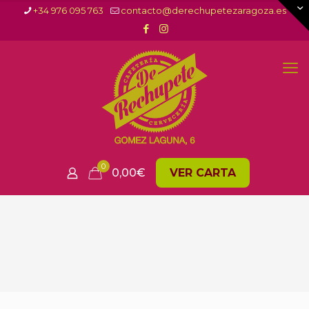
+34 976 095 763
contacto@derechupetezaragoza.es
0
0,00
€
VER CARTA