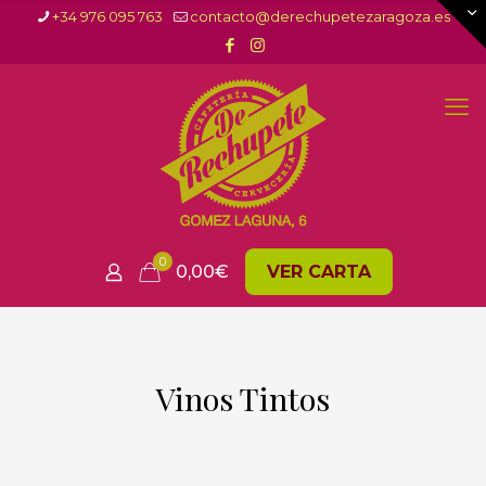
+34 976 095 763
contacto@derechupetezaragoza.es
0
0,00
€
VER CARTA
Vinos Tintos